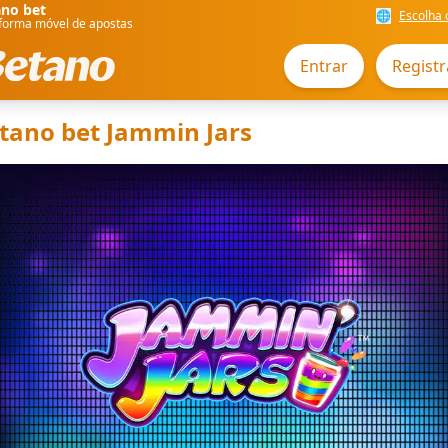
ano bet
🌐
Escolha 
aforma móvel de apostas
Entrar
Registr
tano bet Jammin Jars