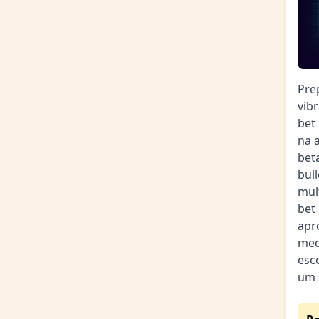
Pre
vib
bet
na 
bet
buil
mul
bet
apr
mec
esc
um 