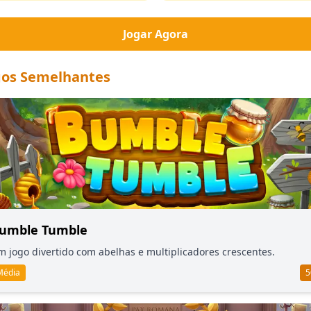
Jogar Agora
gos Semelhantes
umble Tumble
 jogo divertido com abelhas e multiplicadores crescentes.
Média
5