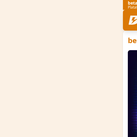
bet
Plat
be