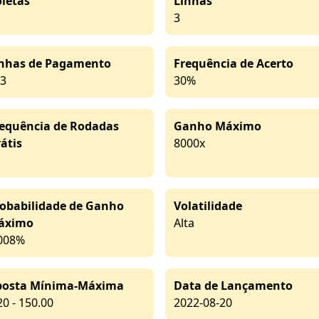
letas
Linhas
3
inhas de Pagamento
Frequência de Acerto
3
30%
equência de Rodadas
Ganho Máximo
átis
8000x
obabilidade de Ganho
Volatilidade
áximo
Alta
008%
posta Mínima-Máxima
Data de Lançamento
20 - 150.00
2022-08-20