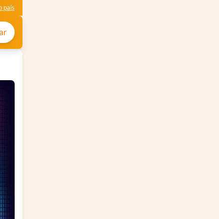
o país
ar