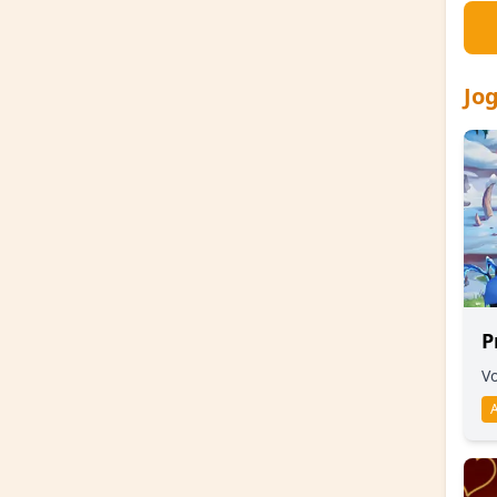
Jo
P
Vo
A