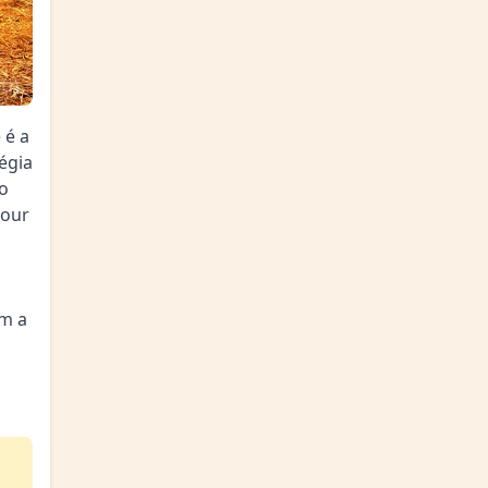
 é a
tégia
o
mour
'm a