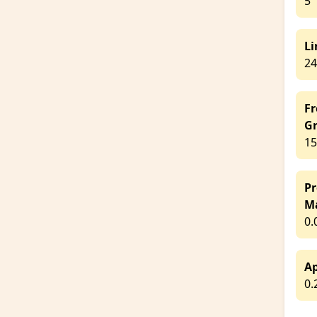
5
L
24
Fr
Gr
15
Pr
M
0.
A
0.