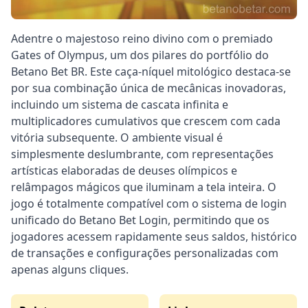
Adentre o majestoso reino divino com o premiado
Gates of Olympus, um dos pilares do portfólio do
Betano Bet BR. Este caça-níquel mitológico destaca-se
por sua combinação única de mecânicas inovadoras,
incluindo um sistema de cascata infinita e
multiplicadores cumulativos que crescem com cada
vitória subsequente. O ambiente visual é
simplesmente deslumbrante, com representações
artísticas elaboradas de deuses olímpicos e
relâmpagos mágicos que iluminam a tela inteira. O
jogo é totalmente compatível com o sistema de login
unificado do Betano Bet Login, permitindo que os
jogadores acessem rapidamente seus saldos, histórico
de transações e configurações personalizadas com
apenas alguns cliques.