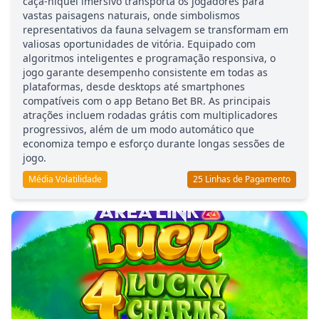
caça-níquel imersivo transporta os jogadores para
vastas paisagens naturais, onde simbolismos
representativos da fauna selvagem se transformam em
valiosas oportunidades de vitória. Equipado com
algoritmos inteligentes e programação responsiva, o
jogo garante desempenho consistente em todas as
plataformas, desde desktops até smartphones
compatíveis com o app Betano Bet BR. As principais
atrações incluem rodadas grátis com multiplicadores
progressivos, além de um modo automático que
economiza tempo e esforço durante longas sessões de
jogo.
Média Volatilidade
25 Linhas de Pagamento