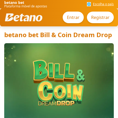
betano bet
🌐
Escolha o país
Plataforma móvel de apostas
Entrar
Registrar
betano bet Bill & Coin Dream Drop